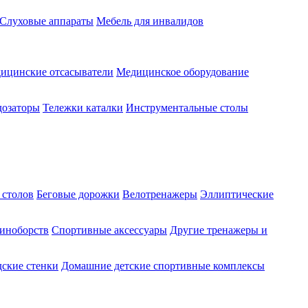
Слуховые аппараты
Мебель для инвалидов
ицинские отсасыватели
Медицинское оборудование
озаторы
Тележки каталки
Инструментальные столы
 столов
Беговые дорожки
Велотренажеры
Эллиптические
диноборств
Спортивные аксессуары
Другие тренажеры и
ские стенки
Домашние детские спортивные комплексы