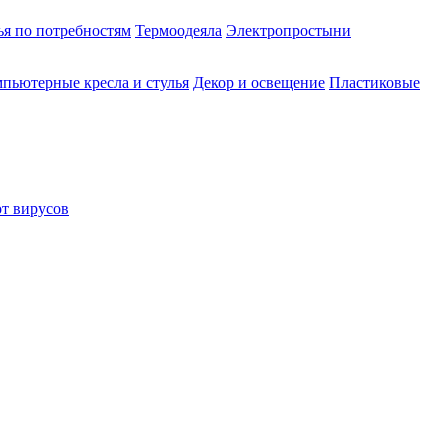
ья по потребностям
Термоодеяла
Электропростыни
пьютерные кресла и стулья
Декор и освещение
Пластиковые
от вирусов