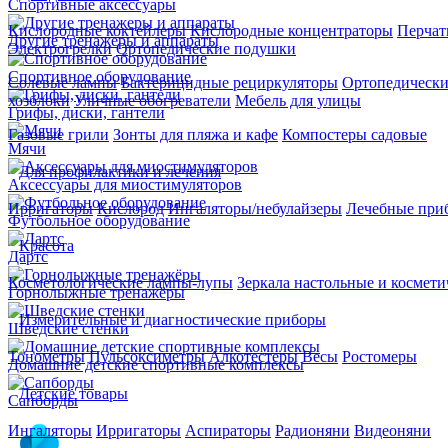
Спортивные аксессуары
Кислородные коктейлеры
Кислородные концентраторы
Перчат
Другие тренажеры и аппараты
Электрогрелки
Ортопедические подушки
Спортивное оборудование
Солевые лампы
Бактерицидные рециркуляторы
Ортопедически
хозблоки
Уличные обогреватели
Мебель для улицы
Грифы, диски, гантели
Газовые грили
Зонты для пляжа и кафе
Компостеры садовые
Мячи
Для профилактики и лечения
Аксессуары для миостимуляторов
Ирригаторы
Кислород
Ингаляторы/небулайзеры
Лечебные при
Футбольное оборудование
Красота
Дартс
Косметологические лампы-лупы
Зеркала настольные и космети
Горнолыжные тренажёры
Измерительные и диагностические приборы
Шведские стенки
Тонометры
Пульсоксиметры
Алкотестеры
Весы
Ростомеры
Домашние детские спортивные комплексы
Детские товары
Сапборды
Ингаляторы
Ирригаторы
Аспираторы
Радионяни
Видеоняни