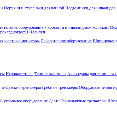
ии
Поручни и ступеньки для ванной
Подъемники для инвалидов
ительное оборудование к кроватям и инвалидным коляскам
Мед
трокардиографы
Носилки
икроватные мониторы
Лабораторное оборудование
Шприцевые д
ксы
Игровые столы
Теннисные столы
Аксессуары для теннисных
ние
Детские тренажеры
Гребные тренажеры
Оборудование для е
Футбольное оборудование
Дартс
Горнолыжные тренажёры
Швед