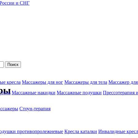
 России и СНГ
Поиск
ые кресла
Массажеры для ног
Массажеры для тела
Массажер для
уры
стола
Массажные накидки
Массажные подушки
Прессотерапия 
ассажеры
Стоун-терапия
одушки противопролежневые
Кресла каталки
Инвалидные кресл