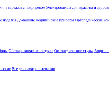
ки и варежки с подогревом
Электроодеяла
Для красоты и здоров
е изделия
Домашние медицинские приборы
Ортопедические ком
боры
Обеззараживатели воздуха
Ортопедические стулья
Защита 
ческие
Все для парафинотерапии