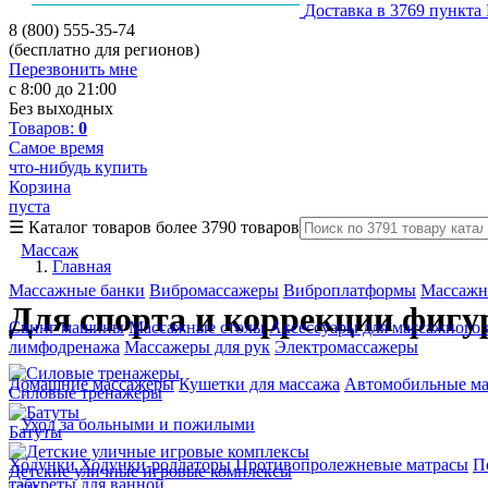
Доставка в 3769 пункта
8 (800) 555-35-74
(бесплатно для регионов)
Перезвонить мне
с 8:00 до 21:00
Без выходных
Товаров:
0
Самое время
что-нибудь купить
Корзина
пуста
☰
Каталог товаров
более 3790 товаров
Массаж
Главная
Массажные банки
Вибромассажеры
Виброплатформы
Массажн
Для спорта и коррекции фиг
Свинг машины
Массажные столы
Аксессуары для массажного 
лимфодренажа
Массажеры для рук
Электромассажеры
Домашние массажеры
Кушетки для массажа
Автомобильные м
Силовые тренажеры
Уход за больными и пожилыми
Батуты
Ходунки
Ходунки-роллаторы
Противопролежневые матрасы
П
Детские уличные игровые комплексы
табуреты для ванной