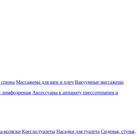
 спины
Массажеры для шеи и плеч
Вакуумные массажеры
и лимфодренаж
Аксессуары к аппарату прессотерапии и
а-коляски
Кресла-туалеты
Насадки для туалета
Сиденья, стулья,