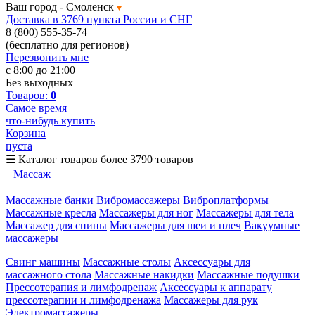
Ваш город -
Смоленск
Доставка в 3769 пункта России и СНГ
8 (800) 555-35-74
(бесплатно для регионов)
Перезвонить мне
с 8:00 до 21:00
Без выходных
Товаров:
0
Самое время
что-нибудь купить
Корзина
пуста
☰
Каталог товаров
более 3790 товаров
Массаж
Массажные банки
Вибромассажеры
Виброплатформы
Массажные кресла
Массажеры для ног
Массажеры для тела
Массажер для спины
Массажеры для шеи и плеч
Вакуумные
массажеры
Свинг машины
Массажные столы
Аксессуары для
массажного стола
Массажные накидки
Массажные подушки
Прессотерапия и лимфодренаж
Аксессуары к аппарату
прессотерапии и лимфодренажа
Массажеры для рук
Электромассажеры