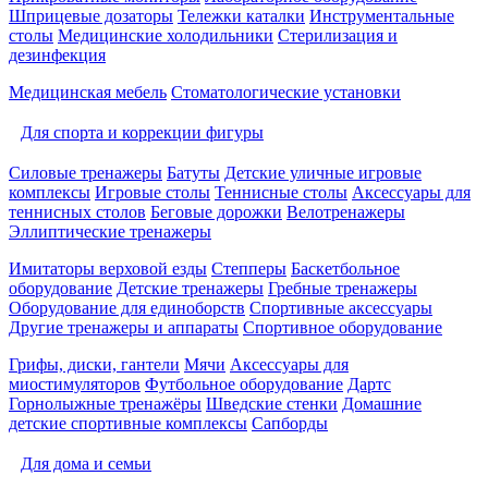
Шприцевые дозаторы
Тележки каталки
Инструментальные
столы
Медицинские холодильники
Стерилизация и
дезинфекция
Медицинская мебель
Стоматологические установки
Для спорта и коррекции фигуры
Силовые тренажеры
Батуты
Детские уличные игровые
комплексы
Игровые столы
Теннисные столы
Аксессуары для
теннисных столов
Беговые дорожки
Велотренажеры
Эллиптические тренажеры
Имитаторы верховой езды
Степперы
Баскетбольное
оборудование
Детские тренажеры
Гребные тренажеры
Оборудование для единоборств
Спортивные аксессуары
Другие тренажеры и аппараты
Спортивное оборудование
Грифы, диски, гантели
Мячи
Аксессуары для
миостимуляторов
Футбольное оборудование
Дартс
Горнолыжные тренажёры
Шведские стенки
Домашние
детские спортивные комплексы
Сапборды
Для дома и семьи