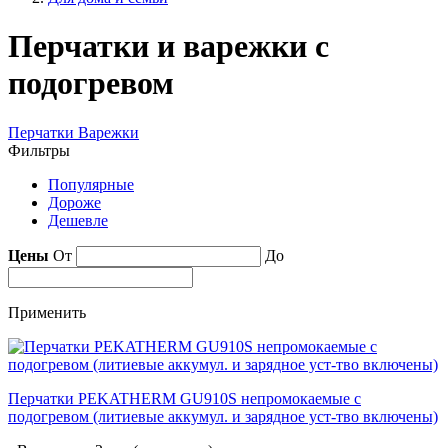
Перчатки и варежки с
подогревом
Перчатки
Варежки
Фильтры
Популярные
Дороже
Дешевле
Цены
От
До
Применить
Перчатки PEKATHERM GU910S непромокаемые с
подогревом (литиевые аккумул. и зарядное уст-тво включены)