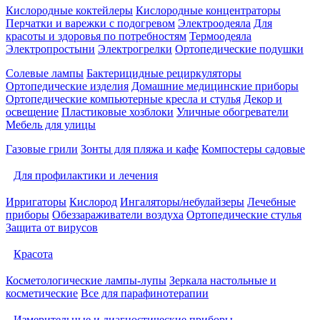
Кислородные коктейлеры
Кислородные концентраторы
Перчатки и варежки с подогревом
Электроодеяла
Для
красоты и здоровья по потребностям
Термоодеяла
Электропростыни
Электрогрелки
Ортопедические подушки
Солевые лампы
Бактерицидные рециркуляторы
Ортопедические изделия
Домашние медицинские приборы
Ортопедические компьютерные кресла и стулья
Декор и
освещение
Пластиковые хозблоки
Уличные обогреватели
Мебель для улицы
Газовые грили
Зонты для пляжа и кафе
Компостеры садовые
Для профилактики и лечения
Ирригаторы
Кислород
Ингаляторы/небулайзеры
Лечебные
приборы
Обеззараживатели воздуха
Ортопедические стулья
Защита от вирусов
Красота
Косметологические лампы-лупы
Зеркала настольные и
косметические
Все для парафинотерапии
Измерительные и диагностические приборы