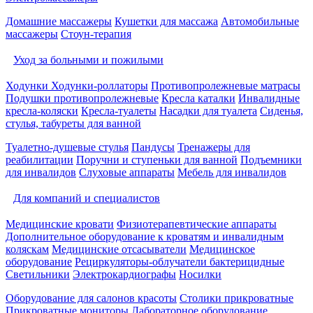
Домашние массажеры
Кушетки для массажа
Автомобильные
массажеры
Стоун-терапия
Уход за больными и пожилыми
Ходунки
Ходунки-роллаторы
Противопролежневые матрасы
Подушки противопролежневые
Кресла каталки
Инвалидные
кресла-коляски
Кресла-туалеты
Насадки для туалета
Сиденья,
стулья, табуреты для ванной
Туалетно-душевые стулья
Пандусы
Тренажеры для
реабилитации
Поручни и ступеньки для ванной
Подъемники
для инвалидов
Слуховые аппараты
Мебель для инвалидов
Для компаний и специалистов
Медицинские кровати
Физиотерапевтические аппараты
Дополнительное оборудование к кроватям и инвалидным
коляскам
Медицинские отсасыватели
Медицинское
оборудование
Рециркуляторы-облучатели бактерицидные
Светильники
Электрокардиографы
Носилки
Оборудование для салонов красоты
Столики прикроватные
Прикроватные мониторы
Лабораторное оборудование