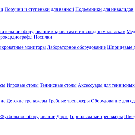
ии
Поручни и ступеньки для ванной
Подъемники для инвалидов
ительное оборудование к кроватям и инвалидным коляскам
Мед
трокардиографы
Носилки
икроватные мониторы
Лабораторное оборудование
Шприцевые д
ксы
Игровые столы
Теннисные столы
Аксессуары для теннисных
ние
Детские тренажеры
Гребные тренажеры
Оборудование для е
Футбольное оборудование
Дартс
Горнолыжные тренажёры
Швед