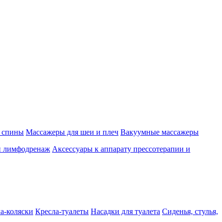
 спины
Массажеры для шеи и плеч
Вакуумные массажеры
и лимфодренаж
Аксессуары к аппарату прессотерапии и
а-коляски
Кресла-туалеты
Насадки для туалета
Сиденья, стулья,