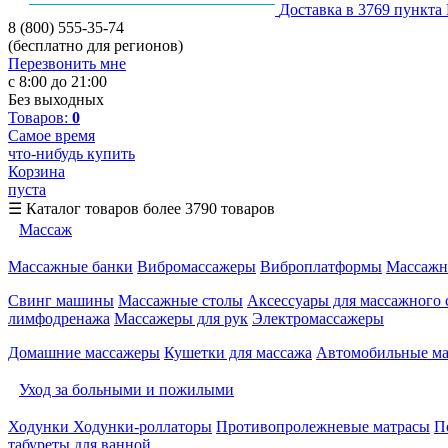
Доставка в 3769 пункта
8 (800) 555-35-74
(бесплатно для регионов)
Перезвонить мне
с 8:00 до 21:00
Без выходных
Товаров:
0
Самое время
что-нибудь купить
Корзина
пуста
☰
Каталог товаров
более 3790 товаров
Массаж
Массажные банки
Вибромассажеры
Виброплатформы
Массажн
Свинг машины
Массажные столы
Аксессуары для массажного 
лимфодренажа
Массажеры для рук
Электромассажеры
Домашние массажеры
Кушетки для массажа
Автомобильные м
Уход за больными и пожилыми
Ходунки
Ходунки-роллаторы
Противопролежневые матрасы
П
табуреты для ванной