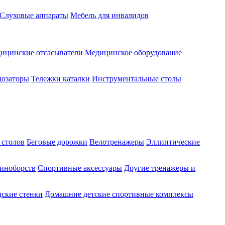
Слуховые аппараты
Мебель для инвалидов
ицинские отсасыватели
Медицинское оборудование
озаторы
Тележки каталки
Инструментальные столы
 столов
Беговые дорожки
Велотренажеры
Эллиптические
диноборств
Спортивные аксессуары
Другие тренажеры и
ские стенки
Домашние детские спортивные комплексы