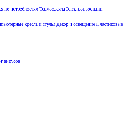
ья по потребностям
Термоодеяла
Электропростыни
пьютерные кресла и стулья
Декор и освещение
Пластиковые
от вирусов