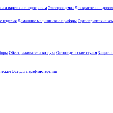
ки и варежки с подогревом
Электроодеяла
Для красоты и здоров
е изделия
Домашние медицинские приборы
Ортопедические ком
боры
Обеззараживатели воздуха
Ортопедические стулья
Защита 
ческие
Все для парафинотерапии