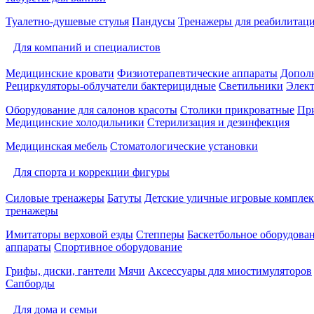
Туалетно-душевые стулья
Пандусы
Тренажеры для реабилитац
Для компаний и специалистов
Медицинские кровати
Физиотерапевтические аппараты
Дополн
Рециркуляторы-облучатели бактерицидные
Светильники
Элек
Оборудование для салонов красоты
Столики прикроватные
Пр
Медицинские холодильники
Стерилизация и дезинфекция
Медицинская мебель
Стоматологические установки
Для спорта и коррекции фигуры
Силовые тренажеры
Батуты
Детские уличные игровые компле
тренажеры
Имитаторы верховой езды
Степперы
Баскетбольное оборудова
аппараты
Спортивное оборудование
Грифы, диски, гантели
Мячи
Аксессуары для миостимуляторов
Сапборды
Для дома и семьи