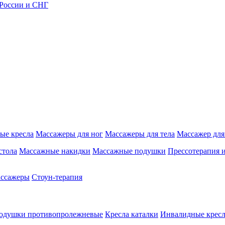
 России и СНГ
ые кресла
Массажеры для ног
Массажеры для тела
Массажер для
стола
Массажные накидки
Массажные подушки
Прессотерапия 
ассажеры
Стоун-терапия
одушки противопролежневые
Кресла каталки
Инвалидные кресл