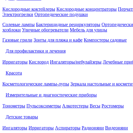
Кислородные коктейлеры
Кислородные концентраторы
Перчат
Электрогрелки
Ортопедические подушки
Солевые лампы
Бактерицидные рециркуляторы
Ортопедически
хозблоки
Уличные обогреватели
Мебель для улицы
Газовые грили
Зонты для пляжа и кафе
Компостеры садовые
Для профилактики и лечения
Ирригаторы
Кислород
Ингаляторы/небулайзеры
Лечебные при
Красота
Косметологические лампы-лупы
Зеркала настольные и космети
Измерительные и диагностические приборы
Тонометры
Пульсоксиметры
Алкотестеры
Весы
Ростомеры
Детские товары
Ингаляторы
Ирригаторы
Аспираторы
Радионяни
Видеоняни