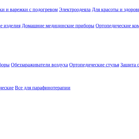
ки и варежки с подогревом
Электроодеяла
Для красоты и здоров
е изделия
Домашние медицинские приборы
Ортопедические ком
боры
Обеззараживатели воздуха
Ортопедические стулья
Защита 
ческие
Все для парафинотерапии