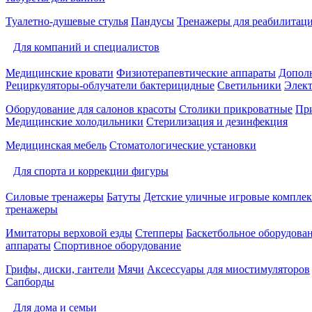
Туалетно-душевые стулья
Пандусы
Тренажеры для реабилитац
Для компаний и специалистов
Медицинские кровати
Физиотерапевтические аппараты
Дополн
Рециркуляторы-облучатели бактерицидные
Светильники
Элек
Оборудование для салонов красоты
Столики прикроватные
Пр
Медицинские холодильники
Стерилизация и дезинфекция
Медицинская мебель
Стоматологические установки
Для спорта и коррекции фигуры
Силовые тренажеры
Батуты
Детские уличные игровые компле
тренажеры
Имитаторы верховой езды
Степперы
Баскетбольное оборудова
аппараты
Спортивное оборудование
Грифы, диски, гантели
Мячи
Аксессуары для миостимуляторов
Сапборды
Для дома и семьи