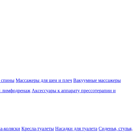
 спины
Массажеры для шеи и плеч
Вакуумные массажеры
и лимфодренаж
Аксессуары к аппарату прессотерапии и
а-коляски
Кресла-туалеты
Насадки для туалета
Сиденья, стулья,