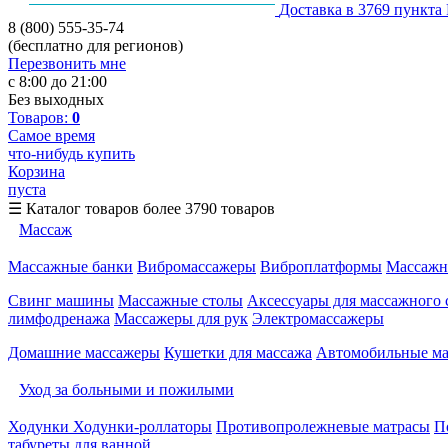
Доставка в 3769 пункта
8 (800) 555-35-74
(бесплатно для регионов)
Перезвонить мне
с 8:00 до 21:00
Без выходных
Товаров:
0
Самое время
что-нибудь купить
Корзина
пуста
☰
Каталог товаров
более 3790 товаров
Массаж
Массажные банки
Вибромассажеры
Виброплатформы
Массажн
Свинг машины
Массажные столы
Аксессуары для массажного 
лимфодренажа
Массажеры для рук
Электромассажеры
Домашние массажеры
Кушетки для массажа
Автомобильные м
Уход за больными и пожилыми
Ходунки
Ходунки-роллаторы
Противопролежневые матрасы
П
табуреты для ванной