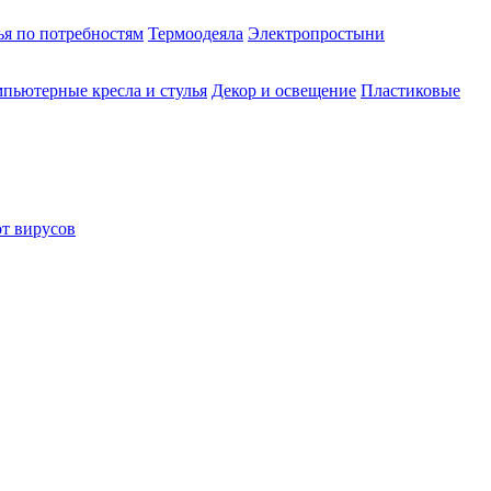
ья по потребностям
Термоодеяла
Электропростыни
пьютерные кресла и стулья
Декор и освещение
Пластиковые
от вирусов