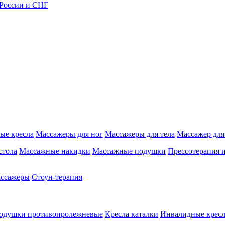
 России и СНГ
ые кресла
Массажеры для ног
Массажеры для тела
Массажер для
стола
Массажные накидки
Массажные подушки
Прессотерапия 
ассажеры
Стоун-терапия
одушки противопролежневые
Кресла каталки
Инвалидные кресл