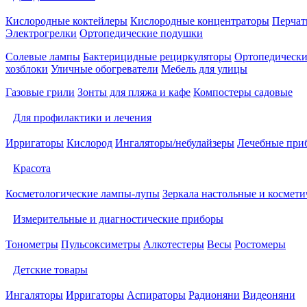
Кислородные коктейлеры
Кислородные концентраторы
Перчат
Электрогрелки
Ортопедические подушки
Солевые лампы
Бактерицидные рециркуляторы
Ортопедически
хозблоки
Уличные обогреватели
Мебель для улицы
Газовые грили
Зонты для пляжа и кафе
Компостеры садовые
Для профилактики и лечения
Ирригаторы
Кислород
Ингаляторы/небулайзеры
Лечебные при
Красота
Косметологические лампы-лупы
Зеркала настольные и космети
Измерительные и диагностические приборы
Тонометры
Пульсоксиметры
Алкотестеры
Весы
Ростомеры
Детские товары
Ингаляторы
Ирригаторы
Аспираторы
Радионяни
Видеоняни