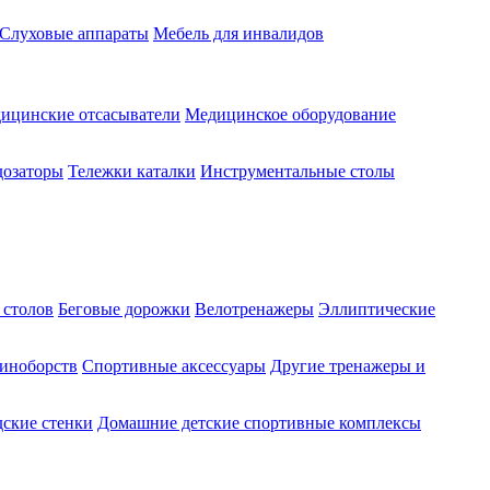
Слуховые аппараты
Мебель для инвалидов
ицинские отсасыватели
Медицинское оборудование
озаторы
Тележки каталки
Инструментальные столы
 столов
Беговые дорожки
Велотренажеры
Эллиптические
диноборств
Спортивные аксессуары
Другие тренажеры и
ские стенки
Домашние детские спортивные комплексы