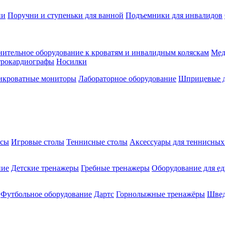
ии
Поручни и ступеньки для ванной
Подъемники для инвалидов
ительное оборудование к кроватям и инвалидным коляскам
Мед
трокардиографы
Носилки
икроватные мониторы
Лабораторное оборудование
Шприцевые д
ксы
Игровые столы
Теннисные столы
Аксессуары для теннисных
ние
Детские тренажеры
Гребные тренажеры
Оборудование для е
Футбольное оборудование
Дартс
Горнолыжные тренажёры
Швед