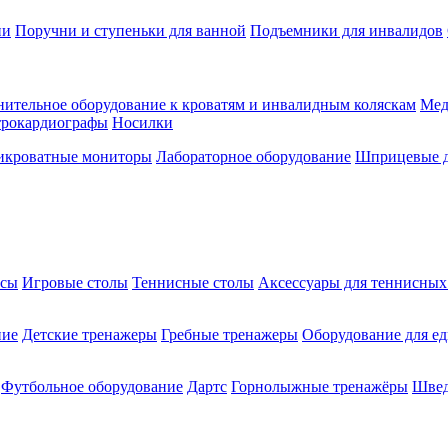
ии
Поручни и ступеньки для ванной
Подъемники для инвалидов
ительное оборудование к кроватям и инвалидным коляскам
Мед
трокардиографы
Носилки
икроватные мониторы
Лабораторное оборудование
Шприцевые д
ксы
Игровые столы
Теннисные столы
Аксессуары для теннисных
ние
Детские тренажеры
Гребные тренажеры
Оборудование для е
Футбольное оборудование
Дартс
Горнолыжные тренажёры
Швед