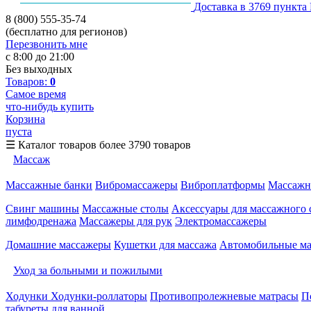
Доставка в 3769 пункта
8 (800) 555-35-74
(бесплатно для регионов)
Перезвонить мне
с 8:00 до 21:00
Без выходных
Товаров:
0
Самое время
что-нибудь купить
Корзина
пуста
☰
Каталог товаров
более 3790 товаров
Массаж
Массажные банки
Вибромассажеры
Виброплатформы
Массажн
Свинг машины
Массажные столы
Аксессуары для массажного 
лимфодренажа
Массажеры для рук
Электромассажеры
Домашние массажеры
Кушетки для массажа
Автомобильные м
Уход за больными и пожилыми
Ходунки
Ходунки-роллаторы
Противопролежневые матрасы
П
табуреты для ванной