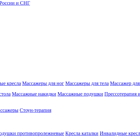
 России и СНГ
ые кресла
Массажеры для ног
Массажеры для тела
Массажер для
стола
Массажные накидки
Массажные подушки
Прессотерапия 
ассажеры
Стоун-терапия
одушки противопролежневые
Кресла каталки
Инвалидные кресл