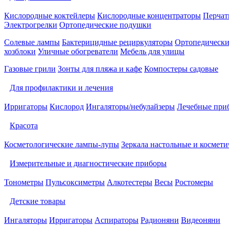
Кислородные коктейлеры
Кислородные концентраторы
Перчат
Электрогрелки
Ортопедические подушки
Солевые лампы
Бактерицидные рециркуляторы
Ортопедически
хозблоки
Уличные обогреватели
Мебель для улицы
Газовые грили
Зонты для пляжа и кафе
Компостеры садовые
Для профилактики и лечения
Ирригаторы
Кислород
Ингаляторы/небулайзеры
Лечебные при
Красота
Косметологические лампы-лупы
Зеркала настольные и космети
Измерительные и диагностические приборы
Тонометры
Пульсоксиметры
Алкотестеры
Весы
Ростомеры
Детские товары
Ингаляторы
Ирригаторы
Аспираторы
Радионяни
Видеоняни