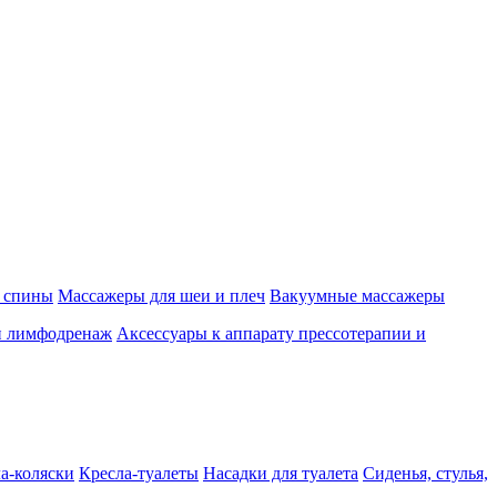
 спины
Массажеры для шеи и плеч
Вакуумные массажеры
и лимфодренаж
Аксессуары к аппарату прессотерапии и
а-коляски
Кресла-туалеты
Насадки для туалета
Сиденья, стулья,