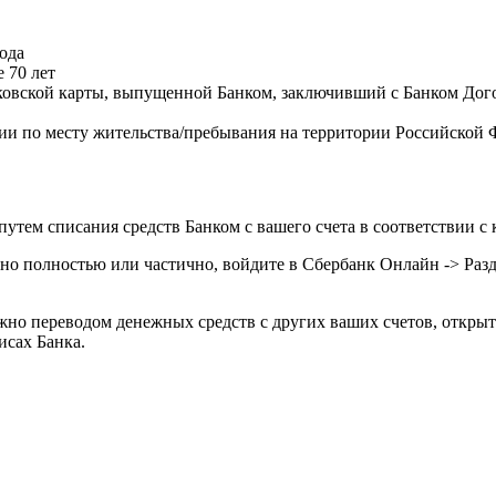
года
 70 лет
нковской карты, выпущенной Банком, заключивший с Банком Дог
ции по месту жительства/пребывания на территории Российской
утем списания средств Банком с вашего счета в соответствии с
очно полностью или частично, войдите в Сбербанк Онлайн -> Ра
но переводом денежных средств с других ваших счетов, открыты
исах Банка.