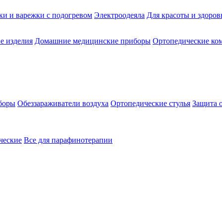
ки и варежки с подогревом
Электроодеяла
Для красоты и здоров
е изделия
Домашние медицинские приборы
Ортопедические ком
боры
Обеззараживатели воздуха
Ортопедические стулья
Защита 
ческие
Все для парафинотерапии