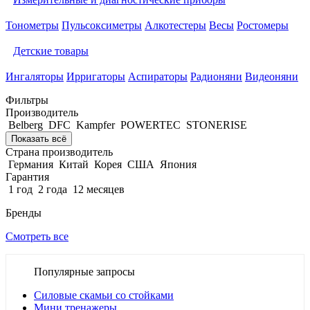
Тонометры
Пульсоксиметры
Алкотестеры
Весы
Ростомеры
Детские товары
Ингаляторы
Ирригаторы
Аспираторы
Радионяни
Видеоняни
Фильтры
Производитель
Belberg
DFC
Kampfer
POWERTEC
STONERISE
Показать всё
Страна производитель
Германия
Китай
Корея
США
Япония
Гарантия
1 год
2 года
12 месяцев
Бренды
Смотреть все
Популярные запросы
Силовые скамьи со стойками
Мини тренажеры