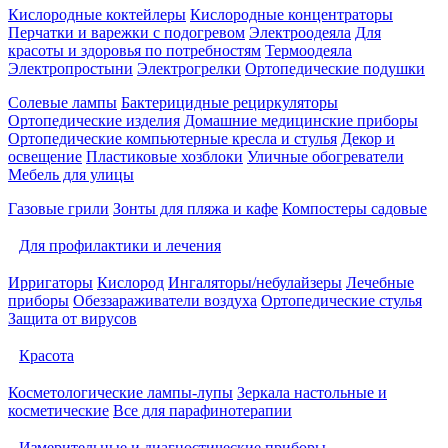
Кислородные коктейлеры
Кислородные концентраторы
Перчатки и варежки с подогревом
Электроодеяла
Для
красоты и здоровья по потребностям
Термоодеяла
Электропростыни
Электрогрелки
Ортопедические подушки
Солевые лампы
Бактерицидные рециркуляторы
Ортопедические изделия
Домашние медицинские приборы
Ортопедические компьютерные кресла и стулья
Декор и
освещение
Пластиковые хозблоки
Уличные обогреватели
Мебель для улицы
Газовые грили
Зонты для пляжа и кафе
Компостеры садовые
Для профилактики и лечения
Ирригаторы
Кислород
Ингаляторы/небулайзеры
Лечебные
приборы
Обеззараживатели воздуха
Ортопедические стулья
Защита от вирусов
Красота
Косметологические лампы-лупы
Зеркала настольные и
косметические
Все для парафинотерапии
Измерительные и диагностические приборы