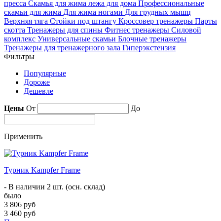
пресса
Скамья для жима лежа для дома
Профессиональные
скамьи для жима
Для жима ногами
Для грудных мышц
Верхняя тяга
Стойки под штангу
Кроссовер тренажеры
Парты
скотта
Тренажеры для спины
Фитнес тренажеры
Силовой
комплекс
Универсальные скамьи
Блочные тренажеры
Тренажеры для тренажерного зала
Гиперэкстензия
Фильтры
Популярные
Дороже
Дешевле
Цены
От
До
Применить
Турник Kampfer Frame
- В наличии 2 шт. (осн. склад)
было
3 806 руб
3 460 руб