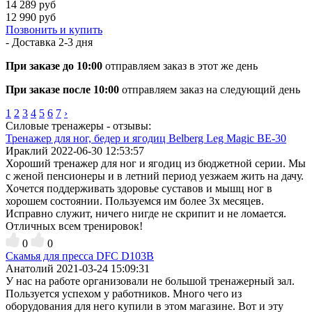
14 289 руб
12 990 руб
Позвонить и купить
- Доставка
2-3 дня
При заказе до 10:00
отправляем заказ в этот же день
При заказе после 10:00
отправляем заказ на следующий день
1
2
3
4
5
6
7
›
Силовые тренажеры - отзывы:
Тренажер для ног, бедер и ягодиц Belberg Leg Magic BE-30
Ираклий
2022-06-30 12:53:57
Хороший тренажер для ног и ягодиц из бюджетной серии. Мы
с женой пенсионеры и в летний период уезжаем жить на дачу.
Хочется поддерживать здоровье суставов и мышц ног в
хорошем состоянии. Пользуемся им более 3х месяцев.
Исправно служит, ничего нигде не скрипит и не ломается.
Отличных всем тренировок!
0
0
Скамья для пресса DFC D103B
Анатолий
2021-03-24 15:09:31
У нас на работе организовали не большой тренажерный зал.
Пользуется успехом у работников. Много чего из
оборудования для него купили в этом магазине. Вот и эту