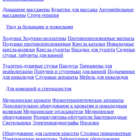
Домашние массажеры
Кушетки для массажа
Автомобильные
массажеры
Стоун-терапия
Уход за больными и пожилыми
Ходунки
Ходунки-роллаторы
Противопролежневые матрасы
Подушки противопролежневые
Кресла каталки
Инвалидные
кресла-коляски
Кресла-туалеты
Насадки для туалета
Сиденья,
стулья, табуреты для ванной
Туалетно-душевые стулья
Пандусы
Тренажеры для
реабилитации
Поручни и ступеньки для ванной
Подъемники
для инвалидов
Слуховые аппараты
Мебель для инвалидов
Для компаний и специалистов
Медицинские кровати
Физиотерапевтические аппараты
Дополнительное оборудование к кроватям и инвалидным
коляскам
Медицинские отсасыватели
Медицинское
оборудование
Рециркуляторы-облучатели бактерицидные
Светильники
Электрокардиографы
Носилки
Оборудование для салонов красоты
Столики прикроватные
Прикроватные мониторы
Лабораторное оборудование