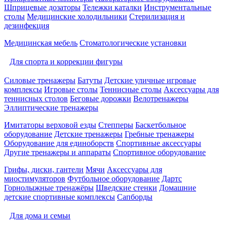
Шприцевые дозаторы
Тележки каталки
Инструментальные
столы
Медицинские холодильники
Стерилизация и
дезинфекция
Медицинская мебель
Стоматологические установки
Для спорта и коррекции фигуры
Силовые тренажеры
Батуты
Детские уличные игровые
комплексы
Игровые столы
Теннисные столы
Аксессуары для
теннисных столов
Беговые дорожки
Велотренажеры
Эллиптические тренажеры
Имитаторы верховой езды
Степперы
Баскетбольное
оборудование
Детские тренажеры
Гребные тренажеры
Оборудование для единоборств
Спортивные аксессуары
Другие тренажеры и аппараты
Спортивное оборудование
Грифы, диски, гантели
Мячи
Аксессуары для
миостимуляторов
Футбольное оборудование
Дартс
Горнолыжные тренажёры
Шведские стенки
Домашние
детские спортивные комплексы
Сапборды
Для дома и семьи