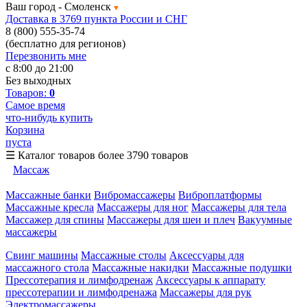
Ваш город -
Смоленск
Доставка в 3769 пункта России и СНГ
8 (800) 555-35-74
(бесплатно для регионов)
Перезвонить мне
с 8:00 до 21:00
Без выходных
Товаров:
0
Самое время
что-нибудь купить
Корзина
пуста
☰
Каталог товаров
более 3790 товаров
Массаж
Массажные банки
Вибромассажеры
Виброплатформы
Массажные кресла
Массажеры для ног
Массажеры для тела
Массажер для спины
Массажеры для шеи и плеч
Вакуумные
массажеры
Свинг машины
Массажные столы
Аксессуары для
массажного стола
Массажные накидки
Массажные подушки
Прессотерапия и лимфодренаж
Аксессуары к аппарату
прессотерапии и лимфодренажа
Массажеры для рук
Электромассажеры