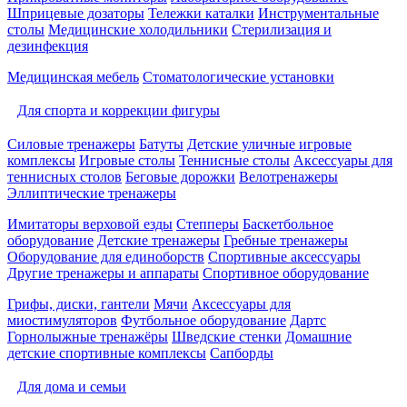
Шприцевые дозаторы
Тележки каталки
Инструментальные
столы
Медицинские холодильники
Стерилизация и
дезинфекция
Медицинская мебель
Стоматологические установки
Для спорта и коррекции фигуры
Силовые тренажеры
Батуты
Детские уличные игровые
комплексы
Игровые столы
Теннисные столы
Аксессуары для
теннисных столов
Беговые дорожки
Велотренажеры
Эллиптические тренажеры
Имитаторы верховой езды
Степперы
Баскетбольное
оборудование
Детские тренажеры
Гребные тренажеры
Оборудование для единоборств
Спортивные аксессуары
Другие тренажеры и аппараты
Спортивное оборудование
Грифы, диски, гантели
Мячи
Аксессуары для
миостимуляторов
Футбольное оборудование
Дартс
Горнолыжные тренажёры
Шведские стенки
Домашние
детские спортивные комплексы
Сапборды
Для дома и семьи