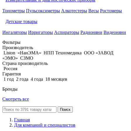
Тонометры
Пульсоксиметры
Алкотестеры
Весы
Ростомеры
Детские товары
Ингаляторы
Ирригаторы
Аспираторы
Радионяни
Видеоняни
Фильтры
Производитель
Liston
«НанЭМА»
НПП Техномедика
ООО «ЗАВОД
«ЭМО»
СЗМО
Страна производитель
Россия
Гарантия
1 год
2 года
4 года
18 месяцев
Бренды
Смотреть все
Поиск
Главная
Для компаний и специалистов