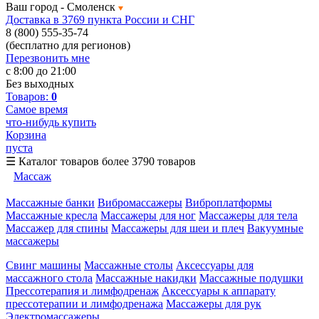
Ваш город -
Смоленск
Доставка в 3769 пункта России и СНГ
8 (800) 555-35-74
(бесплатно для регионов)
Перезвонить мне
с 8:00 до 21:00
Без выходных
Товаров:
0
Самое время
что-нибудь купить
Корзина
пуста
☰
Каталог товаров
более 3790 товаров
Массаж
Массажные банки
Вибромассажеры
Виброплатформы
Массажные кресла
Массажеры для ног
Массажеры для тела
Массажер для спины
Массажеры для шеи и плеч
Вакуумные
массажеры
Свинг машины
Массажные столы
Аксессуары для
массажного стола
Массажные накидки
Массажные подушки
Прессотерапия и лимфодренаж
Аксессуары к аппарату
прессотерапии и лимфодренажа
Массажеры для рук
Электромассажеры