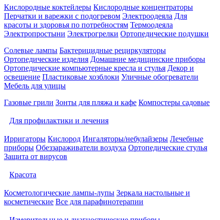
Кислородные коктейлеры
Кислородные концентраторы
Перчатки и варежки с подогревом
Электроодеяла
Для
красоты и здоровья по потребностям
Термоодеяла
Электропростыни
Электрогрелки
Ортопедические подушки
Солевые лампы
Бактерицидные рециркуляторы
Ортопедические изделия
Домашние медицинские приборы
Ортопедические компьютерные кресла и стулья
Декор и
освещение
Пластиковые хозблоки
Уличные обогреватели
Мебель для улицы
Газовые грили
Зонты для пляжа и кафе
Компостеры садовые
Для профилактики и лечения
Ирригаторы
Кислород
Ингаляторы/небулайзеры
Лечебные
приборы
Обеззараживатели воздуха
Ортопедические стулья
Защита от вирусов
Красота
Косметологические лампы-лупы
Зеркала настольные и
косметические
Все для парафинотерапии
Измерительные и диагностические приборы