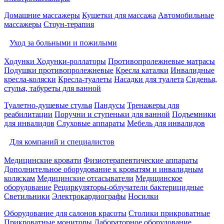
Домашние массажеры
Кушетки для массажа
Автомобильные
массажеры
Стоун-терапия
Уход за больными и пожилыми
Ходунки
Ходунки-роллаторы
Противопролежневые матрасы
Подушки противопролежневые
Кресла каталки
Инвалидные
кресла-коляски
Кресла-туалеты
Насадки для туалета
Сиденья,
стулья, табуреты для ванной
Туалетно-душевые стулья
Пандусы
Тренажеры для
реабилитации
Поручни и ступеньки для ванной
Подъемники
для инвалидов
Слуховые аппараты
Мебель для инвалидов
Для компаний и специалистов
Медицинские кровати
Физиотерапевтические аппараты
Дополнительное оборудование к кроватям и инвалидным
коляскам
Медицинские отсасыватели
Медицинское
оборудование
Рециркуляторы-облучатели бактерицидные
Светильники
Электрокардиографы
Носилки
Оборудование для салонов красоты
Столики прикроватные
Прикроватные мониторы
Лабораторное оборудование