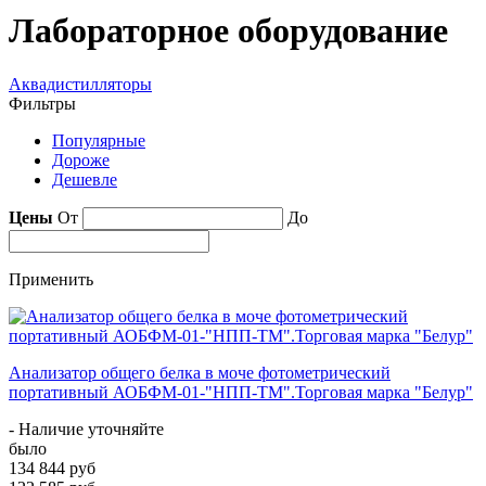
Лабораторное оборудование
Аквадистилляторы
Фильтры
Популярные
Дороже
Дешевле
Цены
От
До
Применить
Анализатор общего белка в моче фотометрический
портативный АОБФМ-01-"НПП-ТМ".Торговая марка "Белур"
- Наличие уточняйте
было
134 844 руб