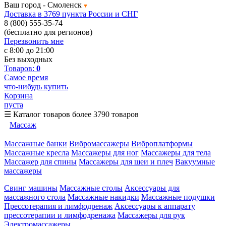
Ваш город -
Смоленск
Доставка в 3769 пункта России и СНГ
8 (800) 555-35-74
(бесплатно для регионов)
Перезвонить мне
с 8:00 до 21:00
Без выходных
Товаров:
0
Самое время
что-нибудь купить
Корзина
пуста
☰
Каталог товаров
более 3790 товаров
Массаж
Массажные банки
Вибромассажеры
Виброплатформы
Массажные кресла
Массажеры для ног
Массажеры для тела
Массажер для спины
Массажеры для шеи и плеч
Вакуумные
массажеры
Свинг машины
Массажные столы
Аксессуары для
массажного стола
Массажные накидки
Массажные подушки
Прессотерапия и лимфодренаж
Аксессуары к аппарату
прессотерапии и лимфодренажа
Массажеры для рук
Электромассажеры