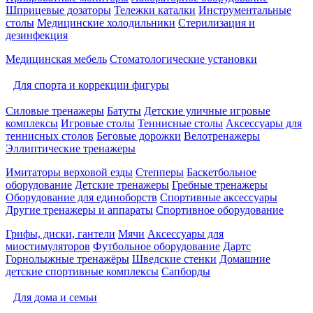
Шприцевые дозаторы
Тележки каталки
Инструментальные
столы
Медицинские холодильники
Стерилизация и
дезинфекция
Медицинская мебель
Стоматологические установки
Для спорта и коррекции фигуры
Силовые тренажеры
Батуты
Детские уличные игровые
комплексы
Игровые столы
Теннисные столы
Аксессуары для
теннисных столов
Беговые дорожки
Велотренажеры
Эллиптические тренажеры
Имитаторы верховой езды
Степперы
Баскетбольное
оборудование
Детские тренажеры
Гребные тренажеры
Оборудование для единоборств
Спортивные аксессуары
Другие тренажеры и аппараты
Спортивное оборудование
Грифы, диски, гантели
Мячи
Аксессуары для
миостимуляторов
Футбольное оборудование
Дартс
Горнолыжные тренажёры
Шведские стенки
Домашние
детские спортивные комплексы
Сапборды
Для дома и семьи