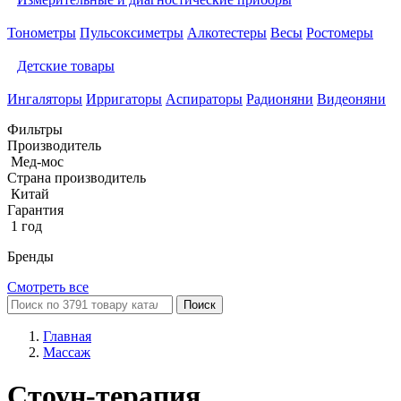
Тонометры
Пульсоксиметры
Алкотестеры
Весы
Ростомеры
Детские товары
Ингаляторы
Ирригаторы
Аспираторы
Радионяни
Видеоняни
Фильтры
Производитель
Мед-мос
Страна производитель
Китай
Гарантия
1 год
Бренды
Смотреть все
Поиск
Главная
Массаж
Стоун-терапия