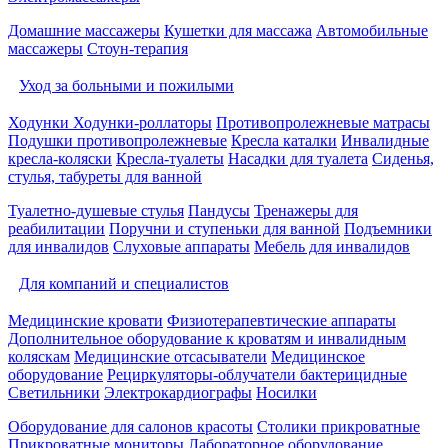
Домашние массажеры
Кушетки для массажа
Автомобильные
массажеры
Стоун-терапия
Уход за больными и пожилыми
Ходунки
Ходунки-роллаторы
Противопролежневые матрасы
Подушки противопролежневые
Кресла каталки
Инвалидные
кресла-коляски
Кресла-туалеты
Насадки для туалета
Сиденья,
стулья, табуреты для ванной
Туалетно-душевые стулья
Пандусы
Тренажеры для
реабилитации
Поручни и ступеньки для ванной
Подъемники
для инвалидов
Слуховые аппараты
Мебель для инвалидов
Для компаний и специалистов
Медицинские кровати
Физиотерапевтические аппараты
Дополнительное оборудование к кроватям и инвалидным
коляскам
Медицинские отсасыватели
Медицинское
оборудование
Рециркуляторы-облучатели бактерицидные
Светильники
Электрокардиографы
Носилки
Оборудование для салонов красоты
Столики прикроватные
Прикроватные мониторы
Лабораторное оборудование