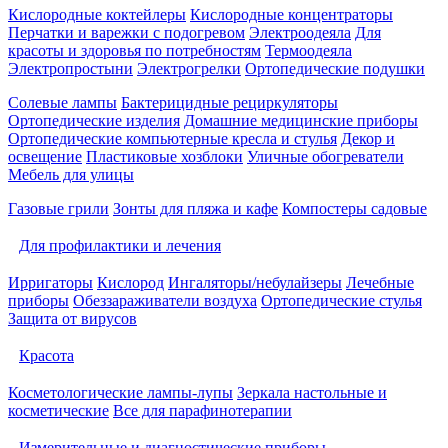
Кислородные коктейлеры
Кислородные концентраторы
Перчатки и варежки с подогревом
Электроодеяла
Для
красоты и здоровья по потребностям
Термоодеяла
Электропростыни
Электрогрелки
Ортопедические подушки
Солевые лампы
Бактерицидные рециркуляторы
Ортопедические изделия
Домашние медицинские приборы
Ортопедические компьютерные кресла и стулья
Декор и
освещение
Пластиковые хозблоки
Уличные обогреватели
Мебель для улицы
Газовые грили
Зонты для пляжа и кафе
Компостеры садовые
Для профилактики и лечения
Ирригаторы
Кислород
Ингаляторы/небулайзеры
Лечебные
приборы
Обеззараживатели воздуха
Ортопедические стулья
Защита от вирусов
Красота
Косметологические лампы-лупы
Зеркала настольные и
косметические
Все для парафинотерапии
Измерительные и диагностические приборы